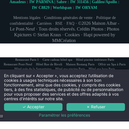
Amadeus : IW PARMNA | Sabre : IW 311456 | Galileo/Apollo :
IW C8829 | Worldspan : IW ORYAM
INSCRIPTION À
Mentions légales
·
Conditions générales de vente
·
Politique de
· ©2026
Maison Albar -
confidentialité
·
Carrières
·
RSE
·
FAQ
Le Pont-Neuf
·
Tous droits réservés. Crédits Photos : Photos
Civil
Kpictures © Stefan Kraus ·
Cookies
·
Hapi
powered by
Monsieur
MMCréation
No
Restaurant Paris 1
Carte cadeau hôtel spa
Hôtel piscine intérieure Paris
Restaurant Pont-Neuf
Hôtel Rue de Rivoli
Maison Rostang Paris
Offrir un Spa à Paris
Pré
Hôtel près de la Samaritaine
Hôtel spa piscine Paris
Hôtel spa luxe Paris
En cliquant sur « Accepter », vous acceptez l’utilisation de
cookies à usages techniques nécessaires à son bon
fonctionnement, ainsi que des cookies, y compris des cookies
Pa
tiers, à des fins statistiques, de publicité ou de personnalisation
pour vous proposer des services et des offres adaptés à vos
centres d’intérêts sur notre site.
Ema
✓ Accepter
✗ Refuser
Paramétrer les préférences
Vous souhaitez recevoir n