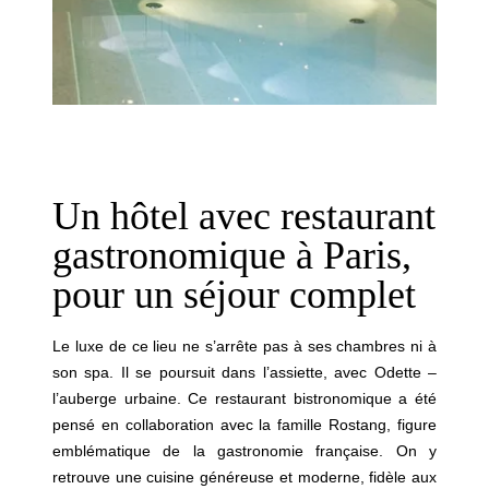
Hôtel
Chambres
Suites
Spa
Restaurant
Petit-déjeuner
Français
Offres
Un hôtel avec restaurant
Groupes & Privatisations
English
gastronomique à Paris,
Famille
pour un séjour complet
Services
Português
Conciergerie
Cartes cadeaux
Le luxe de ce lieu ne s’arrête pas à ses chambres ni à
Galerie photos
son spa. Il se poursuit dans l’assiette, avec Odette –
l’auberge urbaine. Ce restaurant bistronomique a été
Engagements
pensé en collaboration avec la famille Rostang, figure
Contact & Accès
emblématique de la gastronomie française. On y
retrouve une cuisine généreuse et moderne, fidèle aux