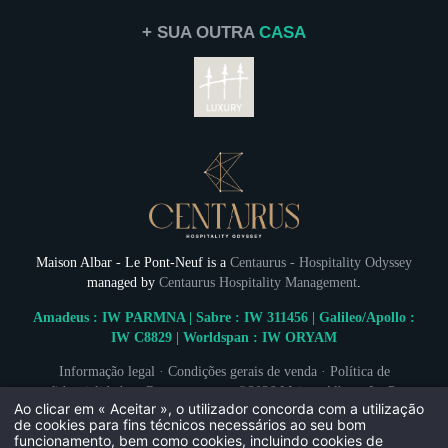
+ SUA OUTRA
CASA
Maison Albar - Le Pont-Neuf is a
Centaurus - Hospitality Odyssey
managed by
Centaurus Hospitality Management
.
Amadeus : IW PARMNA | Sabre : IW 311456 | Galileo/Apollo :
IW C8829 | Worldspan : IW ORYAM
Informação legal
·
Condições gerais de venda
·
Política de
confidencialidade
·
Recrutamento
· ©2026
Maison Albar - Le Pont-
Ao clicar em « Aceitar », o utilizador concorda com a utilização
Neuf
· Autoria das fotografias: Photos Kpictures © Stefan Kraus ·
de cookies para fins técnicos necessários ao seu bom
Cookies
·
Hapi
powered by
MMCréation
funcionamento, bem como cookies, incluindo cookies de