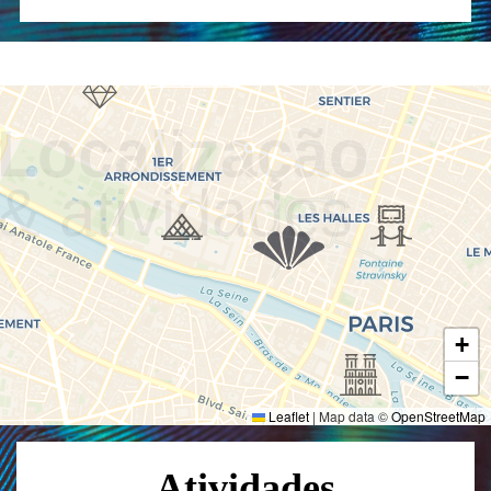
Localização
& atividades
+
−
Leaflet
|
Map data ©
OpenStreetMap
Atividades